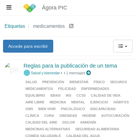
Ágora PIC
Etiquetas
medicamentos
Accede para escribir
Reglas para la publicación de un tema
Salud y bienestar
•
•
1 mensajes
SALUD
PREVENCIÓN
BIENESTAR
FÍSICO
SEGUROS
MEDICAMENTOS
FELICIDAD
ENFERMEDADES
EQUILIBRIO
EBAIS
INS
CCSS
CALIDAD DE VIDA
AIRE LIBRE
MEDICINA
MENTAL
EJERCICIO
HÁBITOS
OMS
BIEN VIVIR
PSICOLÓGICO
DISCAPACIDAD
CLÍNICA
CURA
OBESIDAD
HIGIENE
AUTOCURACIÓN
CALIDAD DEL AIRE
DOLOR
ARMONÍA
MEDICINAS ALTERNATIVAS
SEGURIDAD ALIMENTARIA
COMIDA SALUDABLE
CALIDAD DEL AGUA