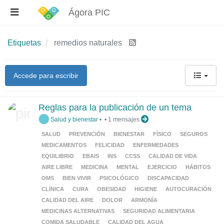
Ágora PIC
Etiquetas
remedios naturales
Accede para escribir
Reglas para la publicación de un tema
Salud y bienestar
•
•
1 mensajes
SALUD
PREVENCIÓN
BIENESTAR
FÍSICO
SEGUROS
MEDICAMENTOS
FELICIDAD
ENFERMEDADES
EQUILIBRIO
EBAIS
INS
CCSS
CALIDAD DE VIDA
AIRE LIBRE
MEDICINA
MENTAL
EJERCICIO
HÁBITOS
OMS
BIEN VIVIR
PSICOLÓGICO
DISCAPACIDAD
CLÍNICA
CURA
OBESIDAD
HIGIENE
AUTOCURACIÓN
CALIDAD DEL AIRE
DOLOR
ARMONÍA
MEDICINAS ALTERNATIVAS
SEGURIDAD ALIMENTARIA
COMIDA SALUDABLE
CALIDAD DEL AGUA