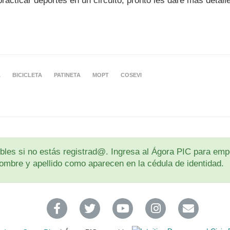
practicar deportes en un circuito, pronto les daré mas detal
A
BICICLETA
PATINETA
MOPT
COSEVI
les si no estás registrad@. Ingresa al Ágora PIC para empe
u nombre y apellido como aparecen en la cédula de identidad.