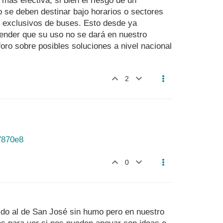
mas efectiva, si bien el riesgo de un
o se deben destinar bajo horarios o sectores
s exclusivos de buses. Esto desde ya
ender que su uso no se dará en nuestro
ro sobre posibles soluciones a nivel nacional
2
7870e8
0
ido al de San José sin humo pero en nuestro