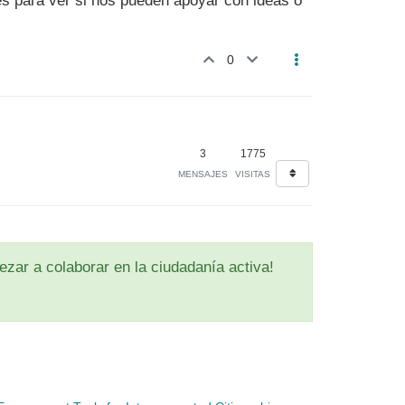
les para ver si nos pueden apoyar con ideas o
0
3
1775
MENSAJES
VISITAS
zar a colaborar en la ciudadanía activa!