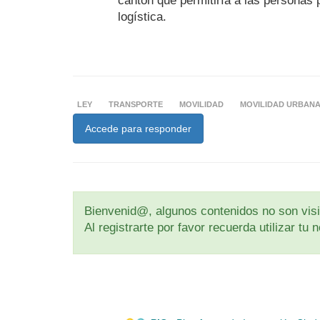
cantón que permitiría a las personas 
logística.
LEY
TRANSPORTE
MOVILIDAD
MOVILIDAD URBAN
Accede para responder
Bienvenid@, algunos contenidos no son visib
Al registrarte por favor recuerda utilizar t