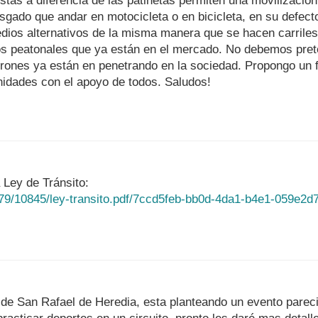
tas a diferencia de las patinetas permiten una movilización 
sgado que andar en motocicleta o en bicicleta, en su defect
dios alternativos de la misma manera que se hacen carrile
os peatonales que ya están en el mercado. No debemos pret
ones ya están en penetrando en la sociedad. Propongo un fo
nidades con el apoyo de todos. Saludos!
 Ley de Tránsito:
79/10845/ley-transito.pdf/7ccd5feb-bb0d-4da1-b4e1-059e2d
n de San Rafael de Heredia, esta planteando un evento parec