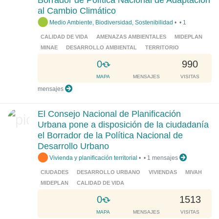
Borrador de Política Nacional de Adaptación
.
al Cambio Climático
.
Medio Ambiente, Biodiversidad, Sostenibilidad
•
•
1
.
CALIDAD DE VIDA
AMENAZAS AMBIENTALES
MIDEPLAN
MINAE
DESARROLLO AMBIENTAL
TERRITORIO
L
0
990
o
MAPA
MENSAJES
VISITAS
a
mensajes
d
i
El Consejo Nacional de Planificación
n
Urbana pone a disposición de la ciudadanía
g
el Borrador de la Política Nacional de
.
Desarrollo Urbano
.
Vivienda y planificación territorial
•
•
1 mensajes
.
CIUDADES
DESARROLLO URBANO
VIVIENDAS
MIVAH
MIDEPLAN
CALIDAD DE VIDA
L
0
1513
o
MAPA
MENSAJES
VISITAS