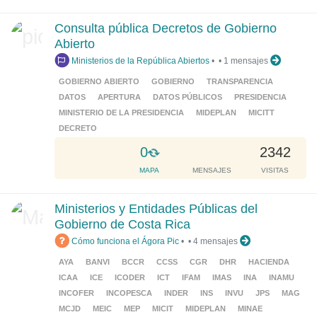
a
d
Consulta pública Decretos de Gobierno
i
Abierto
n
Ministerios de la República Abiertos
•
•
1 mensajes
g
.
GOBIERNO ABIERTO
GOBIERNO
TRANSPARENCIA
.
DATOS
APERTURA
DATOS PÚBLICOS
PRESIDENCIA
.
MINISTERIO DE LA PRESIDENCIA
MIDEPLAN
MICITT
DECRETO
L
0
2342
o
MAPA
MENSAJES
VISITAS
a
d
Ministerios y Entidades Públicas del
i
Gobierno de Costa Rica
n
Cómo funciona el Ágora Pic
•
•
4 mensajes
g
.
AYA
BANVI
BCCR
CCSS
CGR
DHR
HACIENDA
.
ICAA
ICE
ICODER
ICT
IFAM
IMAS
INA
INAMU
.
INCOFER
INCOPESCA
INDER
INS
INVU
JPS
MAG
MCJD
MEIC
MEP
MICIT
MIDEPLAN
MINAE