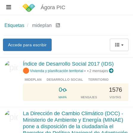
Ágora PIC
Etiquetas
mideplan
Accede para escribir
Índice de Desarrollo Social 2017 (IDS)
Vivienda y planificación territorial
•
•
2 mensajes
MIDEPLAN
DESARROLLO SOCIAL
TERRITORIO
L
0
1576
o
MAPA
MENSAJES
VISITAS
a
d
La Dirección de Cambio Climático (DCC) -
i
Ministerio de Ambiente y Energía (MINAE)
n
pone a disposición de la ciudadanía el
g