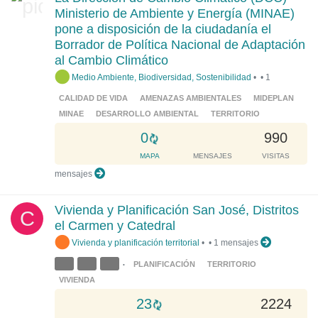
i
Ministerio de Ambiente y Energía (MINAE)
n
pone a disposición de la ciudadanía el
g
Borrador de Política Nacional de Adaptación
.
al Cambio Climático
.
Medio Ambiente, Biodiversidad, Sostenibilidad
•
•
1
.
CALIDAD DE VIDA
AMENAZAS AMBIENTALES
MIDEPLAN
MINAE
DESARROLLO AMBIENTAL
TERRITORIO
L
0
990
o
MAPA
MENSAJES
VISITAS
a
mensajes
d
i
Vivienda y Planificación San José, Distritos
C
n
el Carmen y Catedral
g
Vivienda y planificación territorial
•
•
1 mensajes
.
.
PLANIFICACIÓN
TERRITORIO
•
.
VIVIENDA
L
23
2224