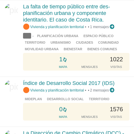
d
La falta de tiempo público entre des-
i
planificación urbana y componente
n
identitario. El caso de Costa Rica.
g
Vivienda y planificación territorial
•
•
1 mensajes
.
.
PLANIFICACIÓN URBANA
ESPACIO PÚBLICO
•
.
TERRITORIO
URBANISMO
CIUDADES
COMUNIDAD
MOVILIDAD URBANA
BIENESTAR
BIENES COMUNES
L
1
1022
o
MAPA
MENSAJES
VISITAS
a
d
Índice de Desarrollo Social 2017 (IDS)
i
Vivienda y planificación territorial
•
•
2 mensajes
n
g
MIDEPLAN
DESARROLLO SOCIAL
TERRITORIO
.
L
0
1576
.
o
.
MAPA
MENSAJES
VISITAS
a
d
La Dirección de Cambio Climático (DCC) -