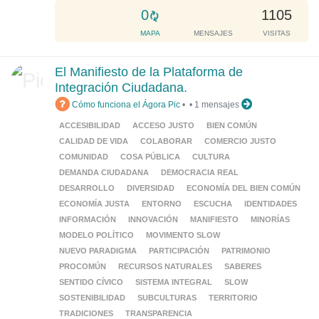
.
L
0
1105
o
MAPA
MENSAJES
VISITAS
a
d
El Manifiesto de la Plataforma de
i
Integración Ciudadana.
n
Cómo funciona el Ágora Pic
•
•
1 mensajes
g
.
ACCESIBILIDAD
ACCESO JUSTO
BIEN COMÚN
.
CALIDAD DE VIDA
COLABORAR
COMERCIO JUSTO
.
COMUNIDAD
COSA PÚBLICA
CULTURA
DEMANDA CIUDADANA
DEMOCRACIA REAL
DESARROLLO
DIVERSIDAD
ECONOMÍA DEL BIEN COMÚN
ECONOMÍA JUSTA
ENTORNO
ESCUCHA
IDENTIDADES
INFORMACIÓN
INNOVACIÓN
MANIFIESTO
MINORÍAS
MODELO POLÍTICO
MOVIMENTO SLOW
NUEVO PARADIGMA
PARTICIPACIÓN
PATRIMONIO
PROCOMÚN
RECURSOS NATURALES
SABERES
SENTIDO CÍVICO
SISTEMA INTEGRAL
SLOW
SOSTENIBILIDAD
SUBCULTURAS
TERRITORIO
TRADICIONES
TRANSPARENCIA