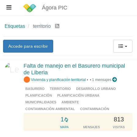
Ágora PIC
Etiquetas
territorio
Accede para escribir
Falta de manejo en el Basurero municipal
de Liberia
Vivienda y planificación territorial
•
•
1 mensajes
BASURERO
TERRITORIO
DESARROLLO URBANO
PLANIFICACIÓN
PLANIFICACIÓN URBANA
MUNICIPALIDADES
AMBIENTE
CONTAMINACIÓN AMBIENTAL
CONTAMINACIÓN
L
1
813
o
MAPA
MENSAJES
VISITAS
a