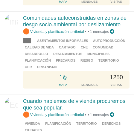
o
MAPA
MENSAJES
VISITAS
a
d
Comunidades autoconstruidas en zonas de
i
riesgo socio-ambiental por deslizamiento.
n
Vivienda y planificación territorial
•
•
1 mensajes
g
.
ASENTAMIENTOS INFORMALES
AUTOPRODUCCIÓN
•
.
CALIDAD DE VIDA
CARTAGO
CNE
COMUNIDAD
.
DESARROLLO
DESLIZAMIENTOS
MUNICIPALES
PLANIFICACIÓN
PRECARIOS
RIESGO
TERRITORIO
UCR
URBANISMO
L
1
1250
o
MAPA
MENSAJES
VISITAS
a
d
Cuando hablemos de vivienda procuremos
i
que sea popular.
n
Vivienda y planificación territorial
•
•
1 mensajes
g
.
VIVIENDA
PLANIFICACIÓN
TERRITORIO
DERECHOS
.
CIUDADES