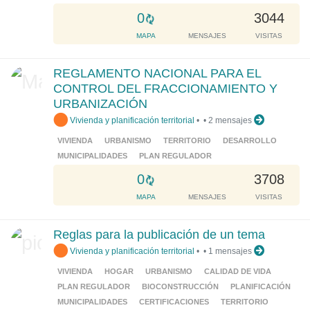
L
0
3044
o
MAPA
MENSAJES
VISITAS
a
d
REGLAMENTO NACIONAL PARA EL
i
CONTROL DEL FRACCIONAMIENTO Y
n
URBANIZACIÓN
g
Vivienda y planificación territorial
•
•
2 mensajes
.
.
VIVIENDA
URBANISMO
TERRITORIO
DESARROLLO
.
MUNICIPALIDADES
PLAN REGULADOR
L
0
3708
o
MAPA
MENSAJES
VISITAS
a
d
Reglas para la publicación de un tema
i
Vivienda y planificación territorial
•
•
1 mensajes
n
g
VIVIENDA
HOGAR
URBANISMO
CALIDAD DE VIDA
.
PLAN REGULADOR
BIOCONSTRUCCIÓN
PLANIFICACIÓN
.
MUNICIPALIDADES
CERTIFICACIONES
TERRITORIO