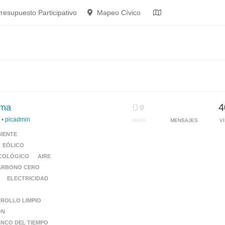
resupuesto Participativo
Mapeo Cívico
0
4
ema
•
•
picadmin
MAPA
MENSAJES
V
IENTE
EÓLICO
COLÓGICO
AIRE
ARBONO CERO
ELECTRICIDAD
ROLLO LIMPIO
ÓN
NCO DEL TIEMPO