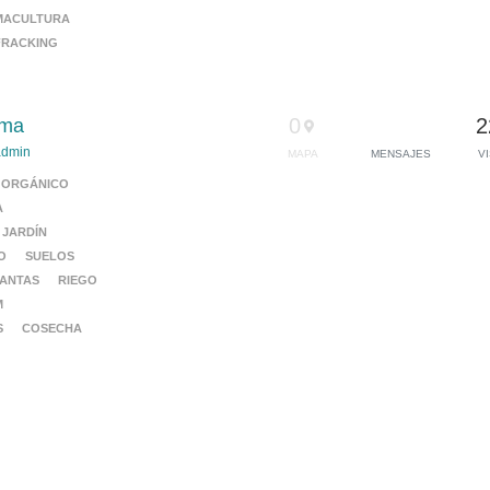
MACULTURA
FRACKING
0
2
ema
admin
MAPA
MENSAJES
V
ORGÁNICO
A
JARDÍN
O
SUELOS
ANTAS
RIEGO
M
S
COSECHA