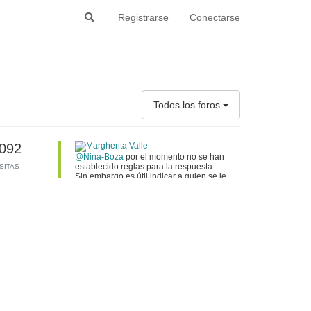
Registrarse
Conectarse
Todos los foros
092
@Nina-Boza
por el momento no se han
establecido reglas para la respuesta.
ISITAS
Sin embargo es útil indicar a quien se le
contesta poniendo "@" y el nombre del
usuario al cual se quiere citar/responder.