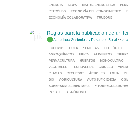
ENERGÍA
SLOW
MATRIZ ENERGÉTICA
PER
PETRÓLEO
ECONOMÍA DEL CONOCIMIENTO
ECONOMÍA COLABORATIVA
TRUEQUE
Reglas para la publicación de un t
Agricultura Sostenible y Desarrollo Rural
•
•
pic
CULTIVOS
HUCR
SEMILLAS
ECOLÓGICO
AGROQUÍMICOS
FINCA
ALIMENTOS
TIERR
PERMACULTURA
HUERTOS
MONOCULTIVO
VEGETALES
TECHOVERDE
CRIOLLO
VIVER
PLAGAS
RECURSOS
ÁRBOLES
AGUA
PL
BIO
AGRICULTURA
AUTOSUFICIENCIA
OG
SOBERANÍA ALIMENTARIA
FITORREGULADORE
PAISAJE
AGRÓNOMO