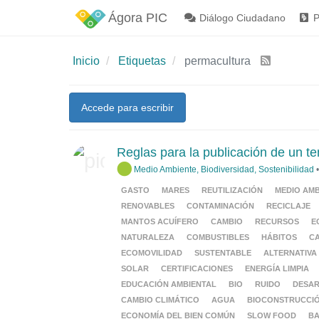
Ágora PIC
Diálogo Ciudadano
P
Inicio
Etiquetas
permacultura
Accede para escribir
Reglas para la publicación de un t
Medio Ambiente, Biodiversidad, Sostenibilidad
GASTO
MARES
REUTILIZACIÓN
MEDIO AMB
RENOVABLES
CONTAMINACIÓN
RECICLAJE
MANTOS ACUÍFERO
CAMBIO
RECURSOS
E
NATURALEZA
COMBUSTIBLES
HÁBITOS
C
ECOMOVILIDAD
SUSTENTABLE
ALTERNATIVA
SOLAR
CERTIFICACIONES
ENERGÍA LIMPIA
EDUCACIÓN AMBIENTAL
BIO
RUIDO
DESAR
CAMBIO CLIMÁTICO
AGUA
BIOCONSTRUCCI
ECONOMÍA DEL BIEN COMÚN
SLOW FOOD
BA