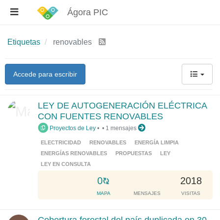
Ágora PIC
Etiquetas
renovables
Accede para escribir
LEY DE AUTOGENERACIÓN ELÉCTRICA
CON FUENTES RENOVABLES
Proyectos de Ley
•
•
1 mensajes
ELECTRICIDAD
RENOVABLES
ENERGÍA LIMPIA
ENERGÍAS RENOVABLES
PROPUESTAS
LEY
LEY EN CONSULTA
L
0
2018
o
MAPA
MENSAJES
VISITAS
a
d