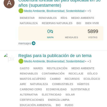
Cobertura forestal del país duplicada en 30
A
i
años (supuestamente)
n
Medio Ambiente, Biodiversidad, Sostenibilidad
•
•
5
g
.
BIENESTAR
RENOVABLES
RÍOS
MEDIO AMBIENTE
.
NATURALEZA
RESERVAS NATURALES
BIO
BIEN VIVIR
.
L
0
5899
o
MAPA
MENSAJES
VISITAS
a
mensajes
d
i
Reglas para la publicación de un tema
n
Medio Ambiente, Biodiversidad, Sostenibilidad
•
•
3
g
.
GASTO
MARES
REUTILIZACIÓN
MEDIO AMBIENTE
.
RENOVABLES
CONTAMINACIÓN
RECICLAJE
EÓLICO
.
MANTOS ACUÍFERO
CAMBIO
RECURSOS
ECOLÓGICO
AIRE
NATURALEZA
COMBUSTIBLES
HÁBITOS
CARBONO CERO
ECOMOVILIDAD
SUSTENTABLE
ALTERNATIVA
ELECTRICIDAD
SOLAR
CERTIFICACIONES
ENERGÍA LIMPIA
EDUCACIÓN AMBIENTAL
BIO
RUIDO