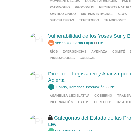
MOVIMENTO SLOW
NUEVO PARADIGMA
PART
PATRIMONIO
PROCOMÚN
RECURSOS NATUR
SENTIDO CÍVICO
SISTEMA INTEGRAL
SLOW
SUBCULTURAS
TERRITORIO
TRADICIONES
Vulnerabilidad de los Yoses Sur y B
Vecinos de Barrio Luján
•
•
Pic
RÍOS
EMERGENCIAS
AMENAZA
COMITÉ
INUNDACIONES
CUENCAS
Directorio Legislativo y Alianza po
Abierta
Justicia, Derechos, Información
•
•
Pic
ASAMBLEA LEGISLATIVA
GOBIERNO
TRANSP
INFORMACIÓN
DATOS
DERECHOS
INSTITU
Categorías del Estado de las Pr
Ley