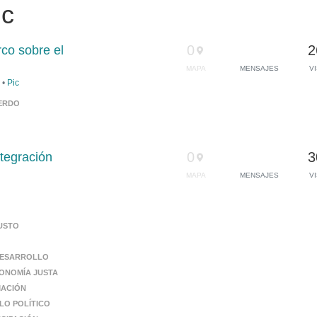
ic
0
2
co sobre el
MAPA
MENSAJES
V
•
•
Pic
ERDO
0
3
ntegración
MAPA
MENSAJES
V
USTO
ESARROLLO
ONOMÍA JUSTA
MACIÓN
LO POLÍTICO