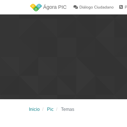
Ágora PIC
Diálogo Ciudadano
P
Inicio
Pic
Temas