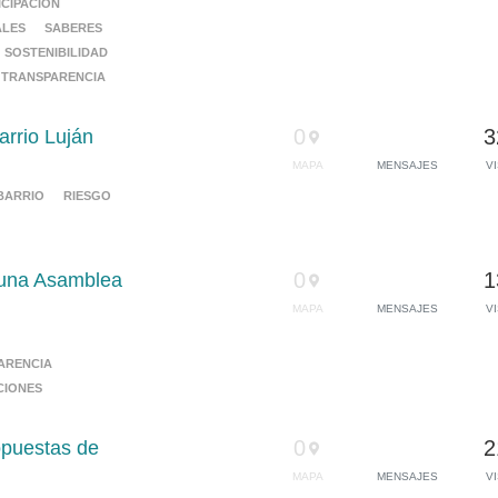
ICIPACIÓN
ALES
SABERES
SOSTENIBILIDAD
TRANSPARENCIA
0
3
arrio Luján
MAPA
MENSAJES
V
BARRIO
RIESGO
0
1
r una Asamblea
MAPA
MENSAJES
V
ARENCIA
CIONES
0
2
opuestas de
MAPA
MENSAJES
V