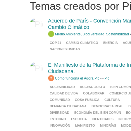
Temas creados por P
Acuerdo de París - Convención Mar
Cambio Climático
Medio Ambiente, Biodiversidad, Sostenibilidad
COP 21
CAMBIO CLIMÁTICO
ENERGÍA
ACU
NACIONES UNIDAS
El Manifiesto de la Plataforma de I
Ciudadana.
Cómo funciona el Ágora Pic
•
•
Pic
ACCESIBILIDAD
ACCESO JUSTO
BIEN COMÚN
CALIDAD DE VIDA
COLABORAR
COMERCIO J
COMUNIDAD
COSA PÚBLICA
CULTURA
DEMANDA CIUDADANA
DEMOCRACIA REAL
D
DIVERSIDAD
ECONOMÍA DEL BIEN COMÚN
EC
ENTORNO
ESCUCHA
IDENTIDADES
INFOR
INNOVACIÓN
MANIFIESTO
MINORÍAS
MODE